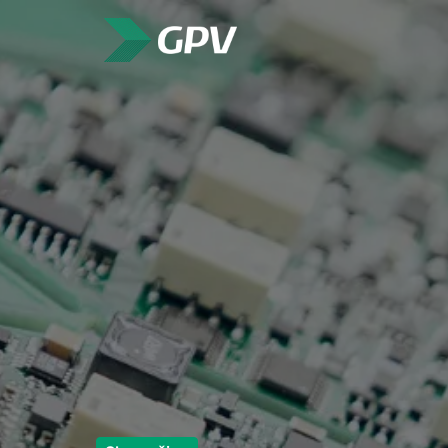
Preskočiť
k
Domovská stránka
obsahu