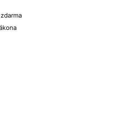
ň zdarma
zákona