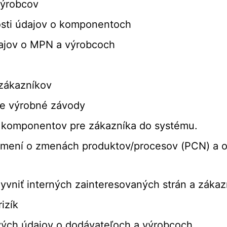
výrobcov
osti údajov o komponentoch
ajov o MPN a výrobcoch
 zákazníkov
re výrobné závody
 komponentov pre zákazníka do systému.
mení o zmenách produktov/procesov (PCN) a o
yvniť interných zainteresovaných strán a zákaz
izík
vých údajov o dodávateľoch a výrobcoch