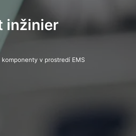
 inžinier
é komponenty v prostredí EMS