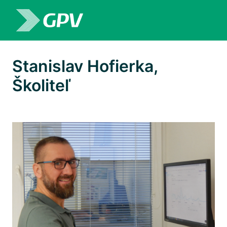
Preskočiť
k
Domovská stránka
obsahu
Stanislav Hofierka, 
Školiteľ